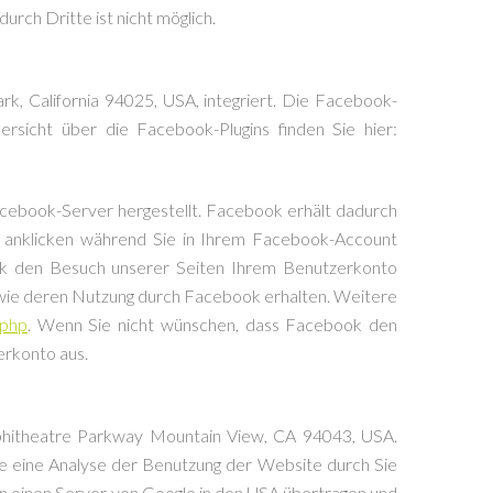
rch Dritte ist nicht möglich.
k, California 94025, USA, integriert. Die Facebook-
rsicht über die Facebook-Plugins finden Sie hier:
cebook-Server hergestellt. Facebook erhält dadurch
” anklicken während Sie in Ihrem Facebook-Account
book den Besuch unserer Seiten Ihrem Benutzerkonto
sowie deren Nutzung durch Facebook erhalten. Weitere
.php
. Wenn Sie nicht wünschen, dass Facebook den
erkonto aus.
mphitheatre Parkway Mountain View, CA 94043, USA.
ie eine Analyse der Benutzung der Website durch Sie
n einen Server von Google in den USA übertragen und