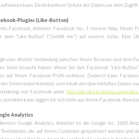
ufweisen kann. Ein lückenloser Schutz der Daten vor dem Zugriff du
ebook-Plugins (Like-Button)
erks Facebook, Anbieter Facebook Inc., 1 Hacker Way, Menlo Par
em “Like-Button” (“Gefällt mir”) auf unserer Seite. Eine Übe
ugin eine direkte Verbindung zwischen Ihrem Browser und dem Fa
nsere Seite besucht haben. Wenn Sie den Facebook “Like-Button
eiten auf Ihrem Facebook-Profil verlinken. Dadurch kann Face
ter der Seiten keine Kenntnis vom Inhalt der übermittelten Daten 
tzerklärung von Facebook unter
http://de-de.facebook.com/policy
zuordnen kann, loggen Sie sich bitte aus Ihrem Facebook-Benutz
ogle Analytics
nstes Google Analytics. Anbieter ist die Google Inc. 1600 A
d Textdateien, die auf Ihrem Computer gespeichert werden und d
ationen über Ihre Benutzung dieser Website werden in der Regel a