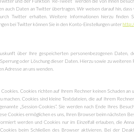
Twitter und der Funktion “Re-Tweet” werden die von Ihnen besuc
auch Daten an Twitter übertragen. Wir weisen darauf hin, dass wi
ch Twitter erhalten. Weitere Informationen hierzu finden S
ungen bei Twitter können Sie in den Konto-Einstellungen unter
http:
e Auskunft über Ihre gespeicherten personenbezogenen Daten
g, Sperrung oder Löschung dieser Daten. Hierzu sowie zu weite
nen Adresse an uns wenden.
 Cookies. Cookies richten auf Ihrem Rechner keinen Schaden an un
 zu machen. Cookies sind kleine Textdateien, die auf Ihrem Rechne
enannte „Session-Cookies“. Sie werden nach Ende Ihres Besuch
 Diese Cookies ermöglichen es uns, Ihren Browser beim nächsten B
nformiert werden und Cookies nur im Einzelfall erlauben, die An
ookies beim Schließen des Browser aktivieren. Bei der Deakti