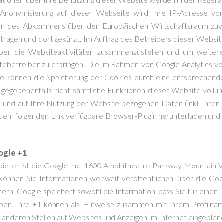
P-Anonymisierung auf dieser Webseite wird Ihre IP-Adresse vo
en des Abkommens über den Europäischen Wirtschaftsraum zuvor 
tragen und dort gekürzt. Im Auftrag des Betreibers dieser Websit
er die Websiteaktivitäten zusammenzustellen und um weitere
betreiber zu erbringen. Die im Rahmen von Google Analytics vo
 können die Speicherung der Cookies durch eine entsprechende 
ll gegebenenfalls nicht sämtliche Funktionen dieser Website vol
n und auf Ihre Nutzung der Website bezogenen Daten (inkl. Ihrer 
dem folgenden Link verfügbare Browser-Plugin herunterladen und i
ogle +1
bieter ist die Google Inc. 1600 Amphitheatre Parkway Mountain
 können Sie Informationen weltweit veröffentlichen. über die Go
ern. Google speichert sowohl die Information, dass Sie für einen
haben. Ihre +1 können als Hinweise zusammen mit Ihrem Profilna
n anderen Stellen auf Websites und Anzeigen im Internet eingeble