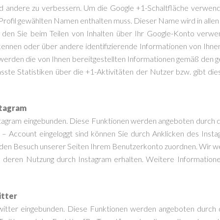
und andere zu verbessern. Um die Google +1-Schaltfläche verwende
as Profil gewählten Namen enthalten muss. Dieser Name wird in all
n Sie beim Teilen von Inhalten über Ihr Google-Konto verwend
kennen oder über andere identifizierende Informationen von Ihne
rden die von Ihnen bereitgestellten Informationen gemäß den 
te Statistiken über die +1-Aktivitäten der Nutzer bzw. gibt die
stagram
stagram eingebunden. Diese Funktionen werden angeboten durch di
 – Account eingeloggt sind können Sie durch Anklicken des Insta
 den Besuch unserer Seiten Ihrem Benutzerkonto zuordnen. Wir weis
e deren Nutzung durch Instagram erhalten. Weitere Informationen
itter
witter eingebunden. Diese Funktionen werden angeboten durch di