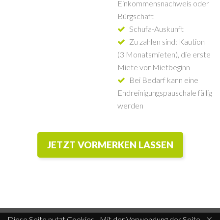
Einkommensnachweis oder
Bürgschaft
Schufa-Auskunft
Zu zahlen sind: Kaution
(3 Monatsmieten), die erste
Miete vor Mietbeginn
Bei Bedarf kann eine
Endreinigungspauschale fällig
werden
JETZT VORMERKEN LASSEN
×
Diese Seite nutzt Cookies - Mit der Verwendung der Seite